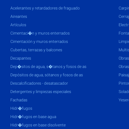
acelerantes y retardadores de fraguado
Carpi
aireantes
Cerra
artículos
Electr
cimentaci�n y muros enterrados
Fonta
cimentación y muros enterrados
Limpi
cubertas, terrazas y balcones
Multi
decapantes
Obras
dep�sitos de agua, s�tanos y fosos de as
Obras
depósitos de agua, sótanos y fosos de as
Paisa
descalcificadores - desatascador
Pinto
detergentes y limpiezas especiales
Solad
fachadas
Yeser
hidr�fugos
hidr�fugos en base agua
hidr�fugos en base disolvente