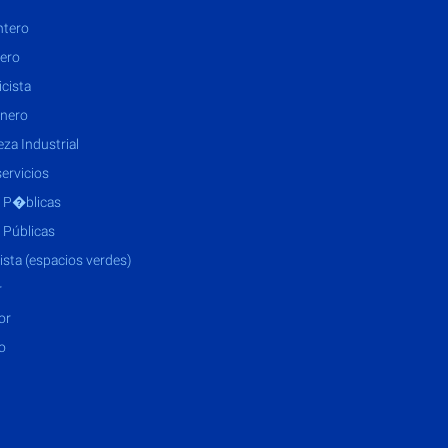
ntero
jero
icista
nero
eza Industrial
servicios
 P�blicas
 Públicas
jista (espacios verdes)
r
or
o