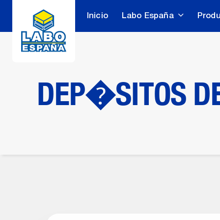
Inicio
Labo España
Prod
DEP�SITOS DE