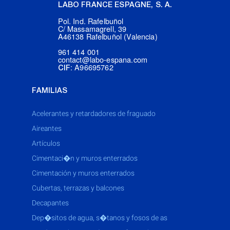
LABO FRANCE ESPAGNE, S. A.
Pol. Ind. Rafelbuñol
C/ Massamagrell, 39
A46138 Rafelbuñol (Valencia)
961 414 001
contact@labo-espana.com
: A96695762
CIF
FAMILIAS
acelerantes y retardadores de fraguado
aireantes
artículos
cimentaci�n y muros enterrados
cimentación y muros enterrados
cubertas, terrazas y balcones
decapantes
dep�sitos de agua, s�tanos y fosos de as