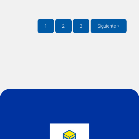
1
2
3
Siguiente »