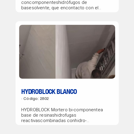
concomponenteshidrófugos de
basesolvente, que encontacto con el
soportecrea una barreradefinitiva contra
lasubida de humedadpor capilaridad.
HYDROBLOCK BLANCO
Código: 2802
HYDROBLOCK Mortero bi-componentea
base de resinashidrofugas
reactivascombinadas conhidro-
endurecedoresque
permitenimpermeabilizar lossoportes