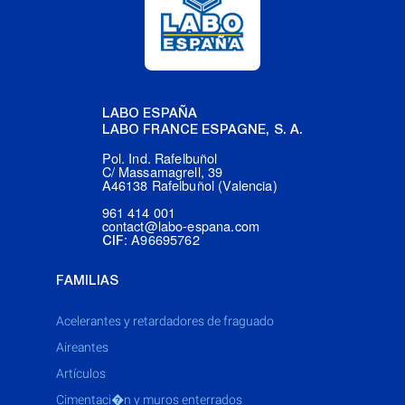
LABO ESPAÑA
LABO FRANCE ESPAGNE, S. A.
Pol. Ind. Rafelbuñol
C/ Massamagrell, 39
A46138 Rafelbuñol (Valencia)
961 414 001
contact@labo-espana.com
: A96695762
CIF
FAMILIAS
acelerantes y retardadores de fraguado
aireantes
artículos
cimentaci�n y muros enterrados