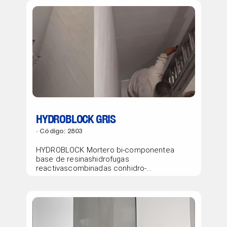
sometidosa presiones de aguanegativas
o positivas.
HYDROBLOCK GRIS
Código: 2803
HYDROBLOCK Mortero bi-componentea
base de resinashidrofugas
reactivascombinadas conhidro-
endurecedoresque
permitenimpermeabilizar lossoportes
sometidosa presiones de aguanegativas
o positivas.