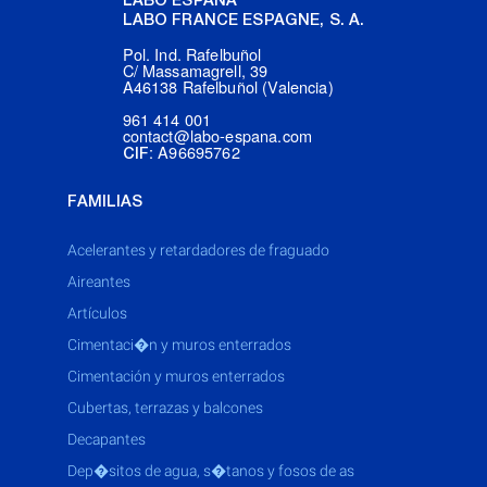
LABO ESPAÑA
LABO FRANCE ESPAGNE, S. A.
Pol. Ind. Rafelbuñol
C/ Massamagrell, 39
A46138 Rafelbuñol (Valencia)
961 414 001
contact@labo-espana.com
: A96695762
CIF
FAMILIAS
acelerantes y retardadores de fraguado
aireantes
artículos
cimentaci�n y muros enterrados
cimentación y muros enterrados
cubertas, terrazas y balcones
decapantes
dep�sitos de agua, s�tanos y fosos de as