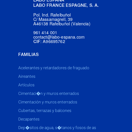
LABO ESPAÑA
LABO FRANCE ESPAGNE, S. A.
Pol. Ind. Rafelbuñol
C/ Massamagrell, 39
A46138 Rafelbuñol (Valencia)
961 414 001
contact@labo-espana.com
: A96695762
CIF
FAMILIAS
acelerantes y retardadores de fraguado
aireantes
artículos
cimentaci�n y muros enterrados
cimentación y muros enterrados
cubertas, terrazas y balcones
decapantes
dep�sitos de agua, s�tanos y fosos de as