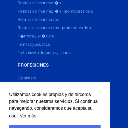
resinas de imprimaci�n
resinas de imprimaci�n - promotores de a
resinas de imprimación
resinas de imprimación - promotores de a
t�rmica y ac�stica
térmica y acústica
tratamiento de juntas y fisuras
PROFESIONES
Carpintero
Cerrajero
Utilizamos cookies propias y de terceros
Electricista
para mejorar nuestros servicios. Si continua
Fontanero
navegando, consideramos que acepta su
Limpieza Industrial
uso.
Ver más
Multiservicios
Obras P�blicas