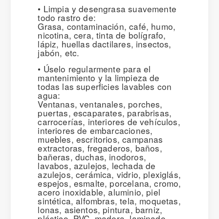
• Limpia y desengrasa suavemente
todo rastro de:
Grasa, contaminación, café, humo,
nicotina, cera, tinta de bolígrafo,
lápiz, huellas dactilares, insectos,
jabón, etc.
• Úselo regularmente para el
mantenimiento y la limpieza de
todas las superficies lavables con
agua:
Ventanas, ventanales, porches,
puertas, escaparates, parabrisas,
carrocerías, interiores de vehículos,
interiores de embarcaciones,
muebles, escritorios, campanas
extractoras, fregaderos, baños,
bañeras, duchas, inodoros,
lavabos, azulejos, lechada de
azulejos, cerámica, vidrio, plexiglás,
espejos, esmalte, porcelana, cromo,
acero inoxidable, aluminio, piel
sintética, alfombras, tela, moquetas,
lonas, asientos, pintura, barniz,
plástico, PVC, madera, laminado,