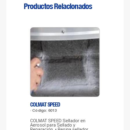
Productos Relacionados
COLMAT SPEED
LAB
Código: 6013
Có
COLMAT SPEED Sellador en
LAB
Aerosol para Sellado y
por
Reparación. • Resina selladora
pro