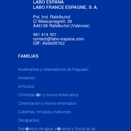
LABO ESPAÑA
LABO FRANCE ESPAGNE, S. A.
Pol. Ind. Rafelbuñol
C/ Massamagrell, 39
A46138 Rafelbuñol (Valencia)
961 414 001
contact@labo-espana.com
: A96695762
CIF
FAMILIAS
acelerantes y retardadores de fraguado
aireantes
artículos
cimentaci�n y muros enterrados
cimentación y muros enterrados
cubertas, terrazas y balcones
decapantes
dep�sitos de agua, s�tanos y fosos de as