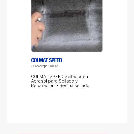
COLMAT SPEED
LAB
Código: 6013
Có
COLMAT SPEED Sellador en
LAB
Aerosol para Sellado y
por
Reparación. • Resina selladora
pro
gris concentrada,...
vidr