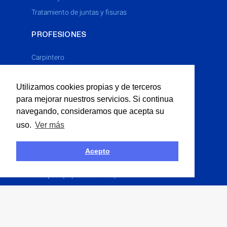
tratamiento de juntas y fisuras
PROFESIONES
Carpintero
Cerrajero
Utilizamos cookies propias y de terceros
Electricista
para mejorar nuestros servicios. Si continua
Fontanero
navegando, consideramos que acepta su
Limpieza Industrial
uso.
Ver más
Multiservicios
Obras P�blicas
Acepto
Obras Públicas
Paisajista (espacios verdes)
Pintor
Solador
Yesero