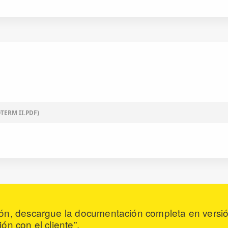
TERM II.PDF)
ón, descargue la documentación completa en versió
ón con el cliente”.