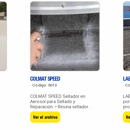
COLMAT SPEED
LAB
Código: 6013
Có
COLMAT SPEED Sellador en
LAB
Aerosol para Sellado y
por
Reparación. • Resina selladora
pro
gris concentrada,...
vidr
Ver el archivo
Ve