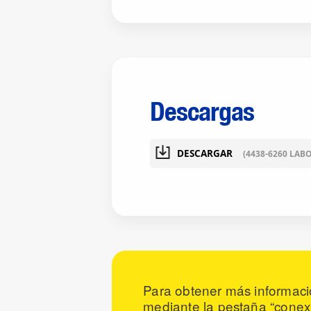
Descargas
DESCARGAR
(4438-6260 LABO
Para obtener más informaci
mediante la pestaña “conexi