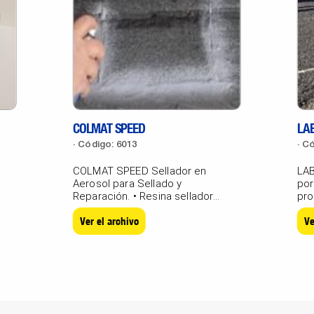
COLMAT SPEED
LAB
Código: 6013
Có
COLMAT SPEED Sellador en
LAB
Aerosol para Sellado y
por
Reparación. • Resina selladora
pro
gris concentrada,...
vidr
Ver el archivo
Ve