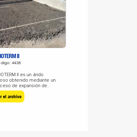
OTERM II
SPECSEL CON
PRIMARIO
digo: 4438
Código: 2917-K32
OTERM II es un árido
oso obtenido mediante un
SPECSEL Resina acríl
ceso de expansión de
sílice calibrada adec
io...
para sistemas de
r el archivo
impermeabilización e
Ver el archivo
muy...