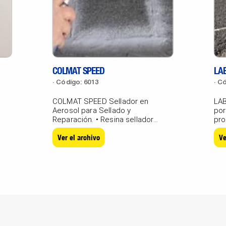
COLMAT SPEED
LAB
Código: 6013
Có
COLMAT SPEED Sellador en
LAB
Aerosol para Sellado y
por
Reparación. • Resina selladora
pro
gris concentrada,...
vidr
Ver el archivo
Ve