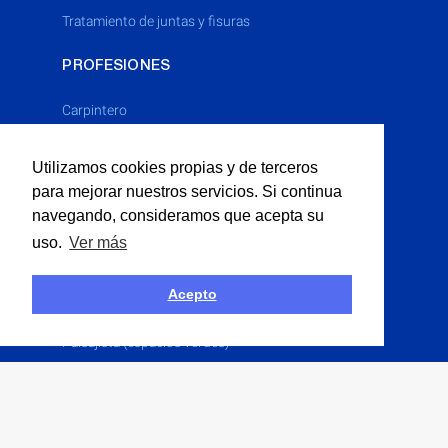
tratamiento de juntas y fisuras
PROFESIONES
Carpintero
Cerrajero
Utilizamos cookies propias y de terceros
Electricista
para mejorar nuestros servicios. Si continua
Fontanero
navegando, consideramos que acepta su
Limpieza Industrial
uso.
Ver más
Multiservicios
Obras P�blicas
Acepto
Obras Públicas
Paisajista (espacios verdes)
Pintor
Solador
Yesero