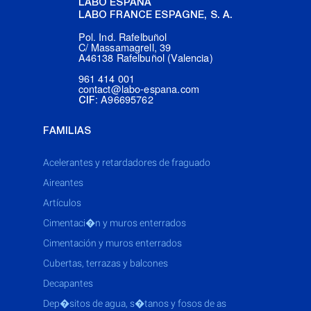
LABO ESPAÑA
LABO FRANCE ESPAGNE, S. A.
Pol. Ind. Rafelbuñol
C/ Massamagrell, 39
A46138 Rafelbuñol (Valencia)
961 414 001
contact@labo-espana.com
: A96695762
CIF
FAMILIAS
acelerantes y retardadores de fraguado
aireantes
artículos
cimentaci�n y muros enterrados
cimentación y muros enterrados
cubertas, terrazas y balcones
decapantes
dep�sitos de agua, s�tanos y fosos de as