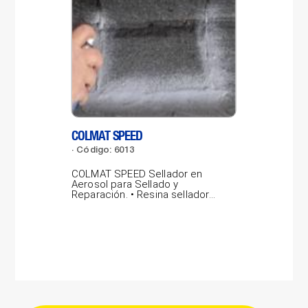
COLMAT SPEED
LAB
Código: 6013
Có
COLMAT SPEED Sellador en
LAB
Aerosol para Sellado y
por
Reparación. • Resina selladora
pro
gris concentrada,...
vidr