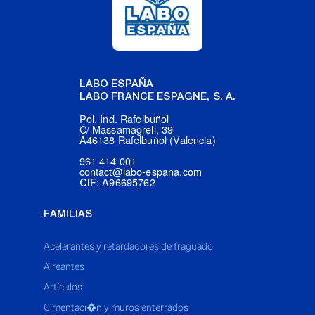
LABO ESPAÑA
LABO FRANCE ESPAGNE, S. A.
Pol. Ind. Rafelbuñol
C/ Massamagrell, 39
A46138 Rafelbuñol (Valencia)
961 414 001
contact@labo-espana.com
: A96695762
CIF
FAMILIAS
acelerantes y retardadores de fraguado
aireantes
artículos
cimentaci�n y muros enterrados