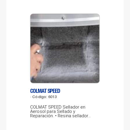
COLMAT SPEED
LAB
Código: 6013
Có
COLMAT SPEED Sellador en
LAB
Aerosol para Sellado y
por
Reparación. • Resina selladora
pro
gris concentrada,...
vidr