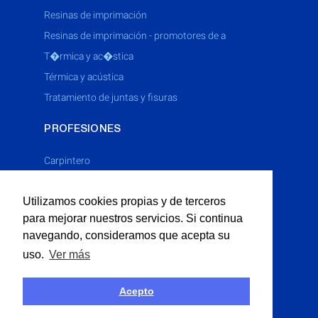
resinas de imprimación
resinas de imprimación - promotores de a
t�rmica y ac�stica
térmica y acústica
tratamiento de juntas y fisuras
PROFESIONES
Carpintero
Cerrajero
Utilizamos cookies propias y de terceros
Electricista
para mejorar nuestros servicios. Si continua
Fontanero
navegando, consideramos que acepta su
Limpieza Industrial
uso.
Ver más
Multiservicios
Obras P�blicas
Acepto
Obras Públicas