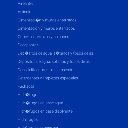
aireantes
artículos
cimentaci�n y muros enterrados
cimentación y muros enterrados
cubertas, terrazas y balcones
decapantes
dep�sitos de agua, s�tanos y fosos de as
depósitos de agua, sótanos y fosos de as
descalcificadores - desatascador
detergentes y limpiezas especiales
fachadas
hidr�fugos
hidr�fugos en base agua
hidr�fugos en base disolvente
hidrófugos
hidrófugos en base agua