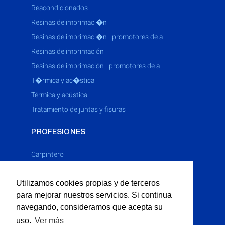
reacondicionados
resinas de imprimaci�n
resinas de imprimaci�n - promotores de a
resinas de imprimación
resinas de imprimación - promotores de a
t�rmica y ac�stica
térmica y acústica
tratamiento de juntas y fisuras
PROFESIONES
Carpintero
Cerrajero
Utilizamos cookies propias y de terceros
Electricista
para mejorar nuestros servicios. Si continua
Fontanero
navegando, consideramos que acepta su
Limpieza Industrial
uso.
Ver más