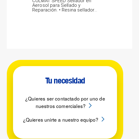
COLMAT SPEED Sellador en
LAB
Aerosol para Sellado y
por
Reparación. • Resina selladora
pro
gris concentrada,...
vidr
Tu necesidad
¿Quieres ser contactado por uno de
nuestros comerciales?
¿Quieres unirte a nuestro equipo?