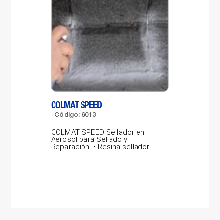
COLMAT SPEED
LAB
Código: 6013
Có
COLMAT SPEED Sellador en
LAB
Aerosol para Sellado y
por
Reparación. • Resina selladora
pro
gris concentrada,...
vidr