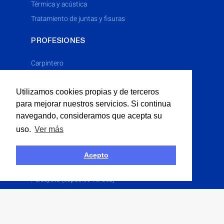
térmica y acústica
tratamiento de juntas y fisuras
PROFESIONES
Carpintero
Cerrajero
Utilizamos cookies propias y de terceros
Electricista
para mejorar nuestros servicios. Si continua
Fontanero
navegando, consideramos que acepta su
Limpieza Industrial
uso.
Ver más
Multiservicios
Obras P�blicas
Acepto
Obras Públicas
Paisajista (espacios verdes)
Pintor
Solador
Yesero