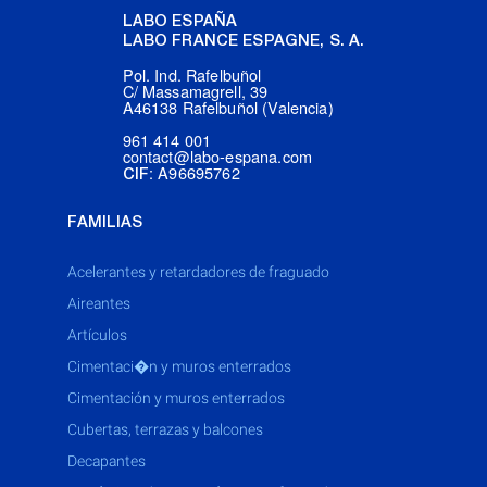
LABO ESPAÑA
LABO FRANCE ESPAGNE, S. A.
Pol. Ind. Rafelbuñol
C/ Massamagrell, 39
A46138 Rafelbuñol (Valencia)
961 414 001
contact@labo-espana.com
: A96695762
CIF
FAMILIAS
acelerantes y retardadores de fraguado
aireantes
artículos
cimentaci�n y muros enterrados
cimentación y muros enterrados
cubertas, terrazas y balcones
decapantes