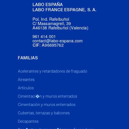
LABO ESPAÑA
LABO FRANCE ESPAGNE, S. A.
Pol. Ind. Rafelbuñol
C/ Massamagrell, 39
A46138 Rafelbuñol (Valencia)
961 414 001
contact@labo-espana.com
: A96695762
CIF
FAMILIAS
acelerantes y retardadores de fraguado
aireantes
artículos
cimentaci�n y muros enterrados
cimentación y muros enterrados
cubertas, terrazas y balcones
decapantes