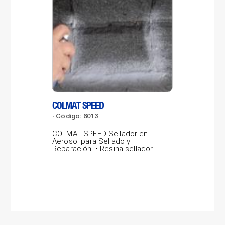
COLMAT SPEED
LAB
Código: 6013
Có
COLMAT SPEED Sellador en
LAB
Aerosol para Sellado y
por
Reparación. • Resina selladora
pro
gris concentrada,...
vidr