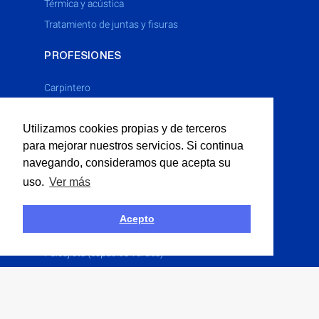
térmica y acústica
tratamiento de juntas y fisuras
PROFESIONES
Carpintero
Cerrajero
Utilizamos cookies propias y de terceros
Electricista
para mejorar nuestros servicios. Si continua
Fontanero
navegando, consideramos que acepta su
Limpieza Industrial
uso.
Ver más
Multiservicios
Obras P�blicas
Acepto
Obras Públicas
Paisajista (espacios verdes)
Pintor
Solador
Yesero