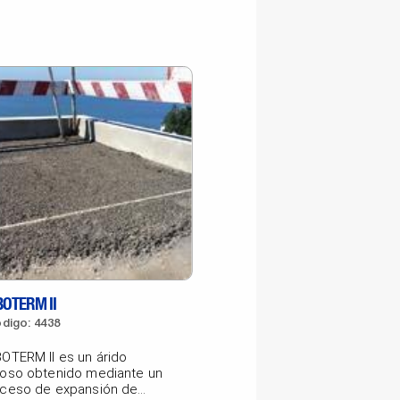
OTERM II
SPECSEL CON
PRIMARIO
digo: 4438
Código: 2917-K32
OTERM II es un árido
oso obtenido mediante un
SPECSEL Resina acríl
ceso de expansión de
sílice calibrada adec