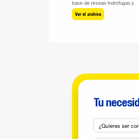
base de resinas hidrófugas y
cargas calibradas para...
Ver el archivo
Tu necesi
¿Quieres ser con