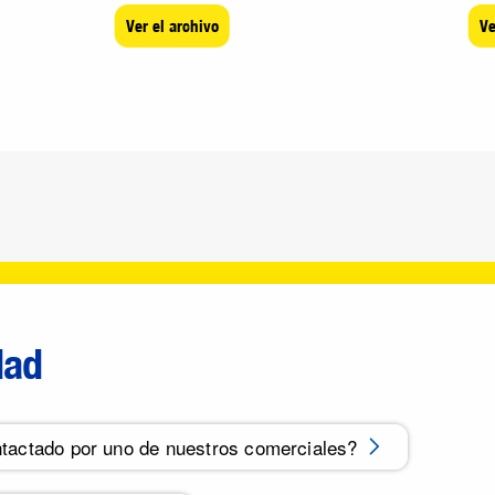
gris concentrada,...
vidr
Ver el archivo
Ve
dad
tactado por uno de nuestros comerciales?