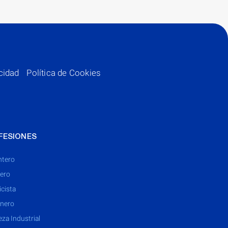
acidad
Política de Cookies
FESIONES
ntero
jero
icista
nero
eza Industrial