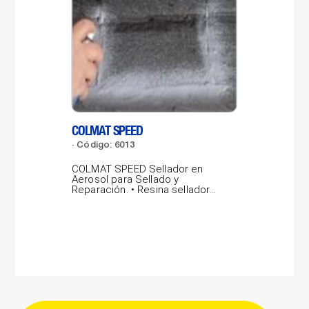
COLMAT SPEED
LAB
Código: 6013
Có
COLMAT SPEED Sellador en
LAB
Aerosol para Sellado y
por
Reparación. • Resina selladora
pro
gris concentrada,...
vidr