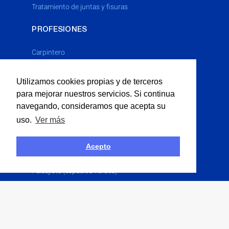
tratamiento de juntas y fisuras
PROFESIONES
Carpintero
Cerrajero
Utilizamos cookies propias y de terceros
Electricista
para mejorar nuestros servicios. Si continua
Fontanero
navegando, consideramos que acepta su
Limpieza Industrial
uso.
Ver más
Multiservicios
Obras P�blicas
Acepto
Obras Públicas
Paisajista (espacios verdes)
Pintor
Solador
Yesero