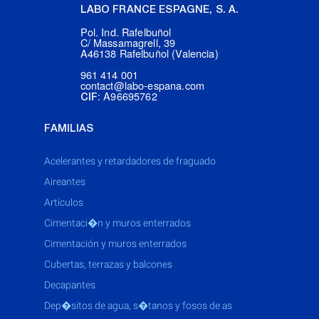
LABO FRANCE ESPAGNE, S. A.
Pol. Ind. Rafelbuñol
C/ Massamagrell, 39
A46138 Rafelbuñol (Valencia)
961 414 001
contact@labo-espana.com
: A96695762
CIF
FAMILIAS
acelerantes y retardadores de fraguado
aireantes
artículos
cimentaci�n y muros enterrados
cimentación y muros enterrados
cubertas, terrazas y balcones
decapantes
dep�sitos de agua, s�tanos y fosos de as