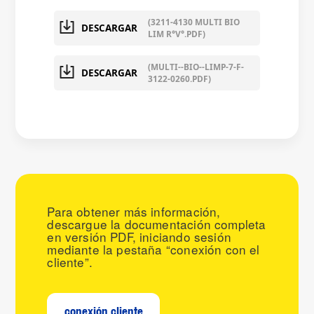
(3211-4130 MULTI BIO
DESCARGAR
LIM R°V°.PDF)
(MULTI--BIO--LIMP-7-F-
DESCARGAR
3122-0260.PDF)
Para obtener más información,
descargue la documentación completa
en versión PDF, iniciando sesión
mediante la pestaña “conexión con el
cliente”.
conexión cliente