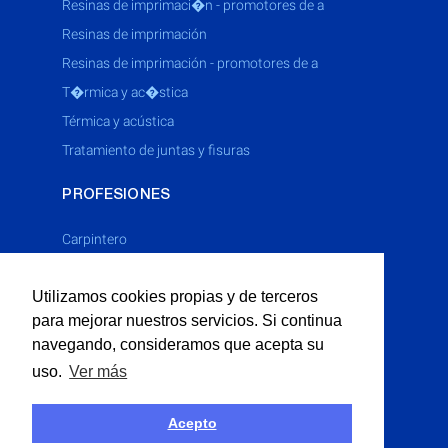
resinas de imprimaci�n - promotores de a
resinas de imprimación
resinas de imprimación - promotores de a
t�rmica y ac�stica
térmica y acústica
tratamiento de juntas y fisuras
PROFESIONES
Carpintero
Cerrajero
Utilizamos cookies propias y de terceros
Electricista
para mejorar nuestros servicios. Si continua
Fontanero
navegando, consideramos que acepta su
Limpieza Industrial
uso.
Ver más
Multiservicios
Obras P�blicas
Acepto
Obras Públicas