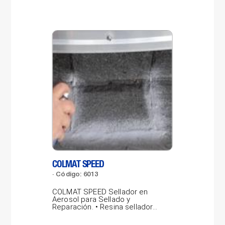
COLMAT SPEED
LAB
Código: 6013
Có
COLMAT SPEED Sellador en
LAB
Aerosol para Sellado y
por
Reparación. • Resina selladora
pro
gris concentrada,...
vidr