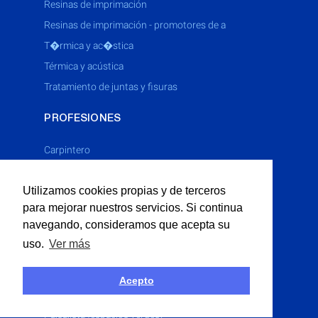
resinas de imprimación
resinas de imprimación - promotores de a
t�rmica y ac�stica
térmica y acústica
tratamiento de juntas y fisuras
PROFESIONES
Carpintero
Cerrajero
Utilizamos cookies propias y de terceros
Electricista
para mejorar nuestros servicios. Si continua
Fontanero
navegando, consideramos que acepta su
Limpieza Industrial
uso.
Ver más
Multiservicios
Obras P�blicas
Acepto
Obras Públicas
Paisajista (espacios verdes)