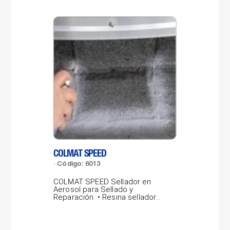
COLMAT SPEED
LAB
Código: 6013
Có
COLMAT SPEED Sellador en
LAB
Aerosol para Sellado y
por
Reparación. • Resina selladora
pro
gris concentrada,...
vidr