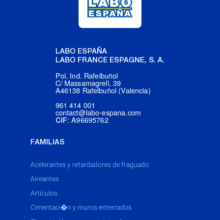
LABO ESPAÑA
LABO FRANCE ESPAGNE, S. A.
Pol. Ind. Rafelbuñol
C/ Massamagrell, 39
A46138 Rafelbuñol (Valencia)
961 414 001
contact@labo-espana.com
: A96695762
CIF
FAMILIAS
acelerantes y retardadores de fraguado
aireantes
artículos
cimentaci�n y muros enterrados