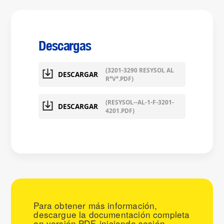
Descargas
(3201-3290 RESYSOL AL
DESCARGAR
R°V°.PDF)
(RESYSOL--AL-1-F-3201-
DESCARGAR
4201.PDF)
Para obtener más información,
descargue la documentación completa
en versión PDF, iniciando sesión