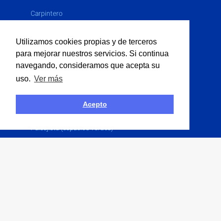
Carpintero
Cerrajero
Utilizamos cookies propias y de terceros
Electricista
para mejorar nuestros servicios. Si continua
Fontanero
navegando, consideramos que acepta su
Limpieza Industrial
uso.
Ver más
Multiservicios
Obras P�blicas
Acepto
Obras Públicas
Paisajista (espacios verdes)
Pintor
Solador
Yesero