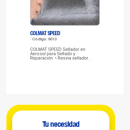
COLMAT SPEED
LAB
Código: 6013
Có
COLMAT SPEED Sellador en
LAB
Aerosol para Sellado y
por
Reparación. • Resina selladora
pro
gris concentrada,...
vidr
Tu necesidad