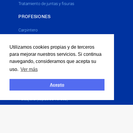
tratamiento de juntas y fisuras
PROFESIONES
Carpintero
Cerrajero
Utilizamos cookies propias y de terceros
Electricista
para mejorar nuestros servicios. Si continua
Fontanero
navegando, consideramos que acepta su
Limpieza Industrial
uso.
Ver más
Multiservicios
Obras P�blicas
Acepto
Obras Públicas
Paisajista (espacios verdes)
Pintor
Solador
Yesero