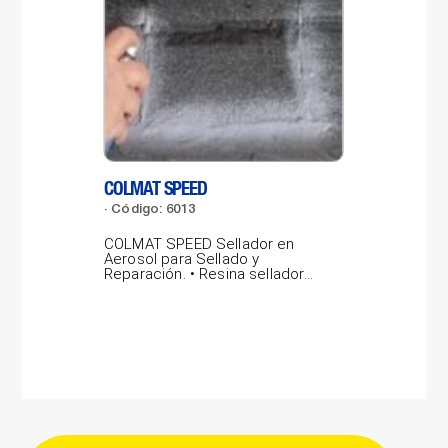
COLMAT SPEED
LAB
Código: 6013
Có
COLMAT SPEED Sellador en
LAB
Aerosol para Sellado y
por
Reparación. • Resina selladora
pro
gris concentrada,...
vidr