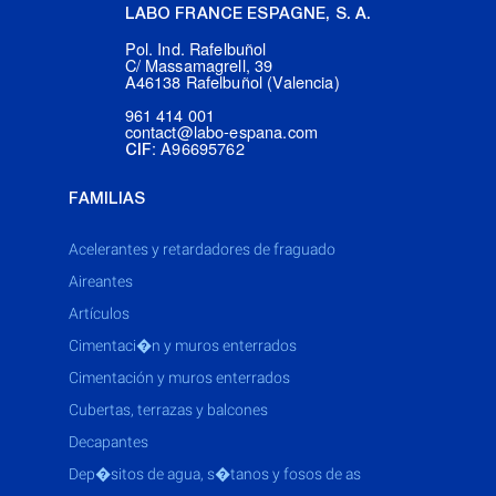
LABO FRANCE ESPAGNE, S. A.
Pol. Ind. Rafelbuñol
C/ Massamagrell, 39
A46138 Rafelbuñol (Valencia)
961 414 001
contact@labo-espana.com
: A96695762
CIF
FAMILIAS
acelerantes y retardadores de fraguado
aireantes
artículos
cimentaci�n y muros enterrados
cimentación y muros enterrados
cubertas, terrazas y balcones
decapantes
dep�sitos de agua, s�tanos y fosos de as