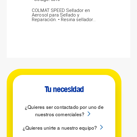
COLMAT SPEED Sellador en
LAB
Aerosol para Sellado y
por
Reparación. • Resina selladora
pro
gris concentrada,...
vidr
Tu necesidad
¿Quieres ser contactado por uno de
nuestros comerciales?
¿Quieres unirte a nuestro equipo?