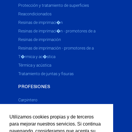
protección y tratamiento de superficies
reacondicionados
resinas de imprimaci�n
resinas de imprimaci�n - promotores de a
resinas de imprimación
resinas de imprimación - promotores de a
t�rmica y ac�stica
térmica y acústica
tratamiento de juntas y fisuras
PROFESIONES
Carpintero
Cerrajero
Utilizamos cookies propias y de terceros
Electricista
para mejorar nuestros servicios. Si continua
Fontanero
navegando, consideramos que acepta su