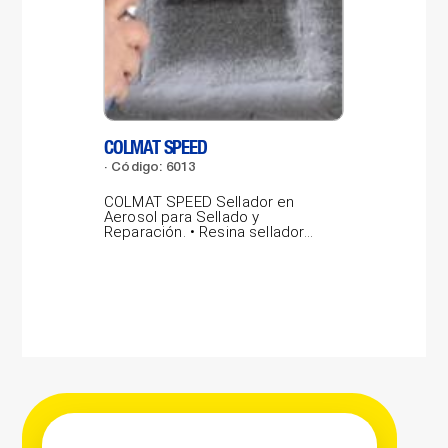
COLMAT SPEED
LAB
Código: 6013
Có
COLMAT SPEED Sellador en
LAB
Aerosol para Sellado y
por
Reparación. • Resina selladora
pro
gris concentrada,...
vidr