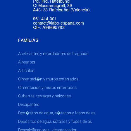
Pol. Ind. Rafelbuñol
C/ Massamagrell, 39
A46138 Rafelbuñol (Valencia)
961 414 001
contact@labo-espana.com
: A96695762
CIF
FAMILIAS
acelerantes y retardadores de fraguado
aireantes
artículos
cimentaci�n y muros enterrados
cimentación y muros enterrados
cubertas, terrazas y balcones
decapantes
dep�sitos de agua, s�tanos y fosos de as
depósitos de agua, sótanos y fosos de as
descalcificadores - desatascador