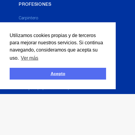
PROFESIONES
Carpintero
Cerrajero
Utilizamos cookies propias y de terceros
Electricista
para mejorar nuestros servicios. Si continua
Fontanero
navegando, consideramos que acepta su
Limpieza Industrial
uso.
Ver más
Multiservicios
Obras P�blicas
Acepto
Obras Públicas
Paisajista (espacios verdes)
Pintor
Solador
Yesero