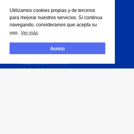
Cerrajero
Utilizamos cookies propias y de terceros
Electricista
para mejorar nuestros servicios. Si continua
Fontanero
navegando, consideramos que acepta su
Limpieza Industrial
uso.
Ver más
Multiservicios
Obras P�blicas
Acepto
Obras Públicas
Paisajista (espacios verdes)
Pintor
Solador
Yesero
Labo España | Copyright 2026 © - Derechos de autor
reservados.