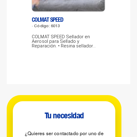
COLMAT SPEED
LAB
Código: 6013
Có
COLMAT SPEED Sellador en
LAB
Aerosol para Sellado y
por
Reparación. • Resina selladora
pro
gris concentrada,...
vidr
Tu necesidad
¿Quieres ser contactado por uno de